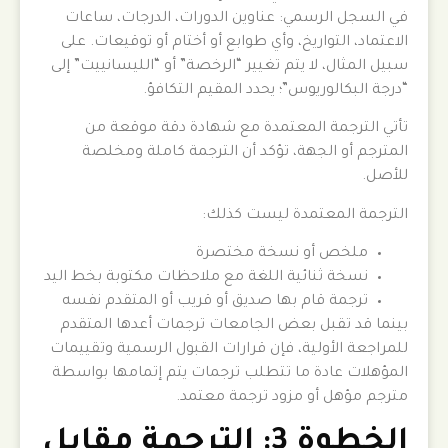
في السجل الرسمي: عناوين الدورات، الدرجات، ساعات
الاعتماد، التواريخ، وأي طوابع أو أختام أو توقيعات. على
سبيل المثال، لا يتم تغيير “الرخصة” أو “الليسانييت” إلى
“درجة البكالوريوس”؛ يحدد المقيم التكافؤ.
تأتي الترجمة المعتمدة مع شهادة دقة موقعة من
المترجم أو الجهة، تؤكد أن الترجمة كاملة ومخلصة
للأصل.
الترجمة المعتمدة ليست كذلك:
ملخص أو نسخة مختصرة
نسخة ثنائية اللغة مع ملاحظات مكتوبة بخط اليد
ترجمة قام بها صديق أو قريب أو المتقدم نفسه
بينما قد تقبل بعض الجامعات ترجمات أعدها المتقدم
للمراجعة الأولية، فإن قرارات القبول الرسمية وتقييمات
المؤهلات عادة ما تتطلب ترجمات يتم إتمامها بواسطة
مترجم مؤهل أو مزود ترجمة معتمد.
الخطوة 3: الترجمة مقابل