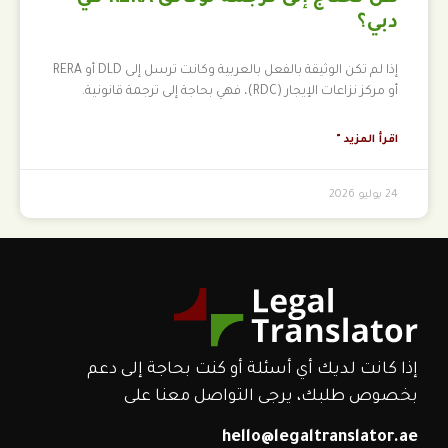
دبي؟
إذا لم تكن الوثيقة بالفعل بالعربية وكانت ترسل إلى DLD أو RERA
أو مركز نزاعات الإيجار (RDC)، فهي بحاجة إلى ترجمة قانونية.
اقرأ المزيد "
24 يوليو 2026
إذا كانت لديك أي أسئلة أو كنت بحاجة إلى دعم
بخصوص طلبك، يرجى التواصل معنا على
hello@legaltranslator.ae