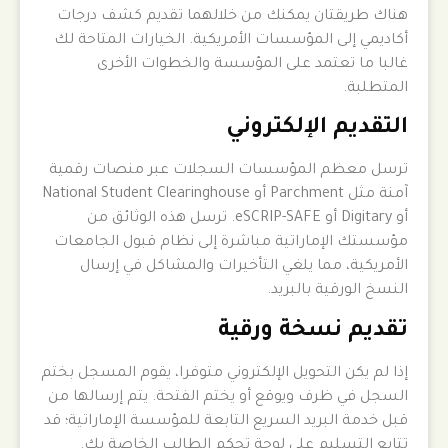
هناك طريقتان يمكنك من خلالهما تقديم كشف درجات
أكاديمي إلى المؤسسات الأمريكية. الخيارات المتاحة لك
غالبا ما تعتمد على المؤسسة والخطوات الأخرى
المتطلبة.
التقديم الإلكتروني
ترسل معظم المؤسسات السجلات عبر منصات رقمية
آمنة مثل Parchment أو National Student Clearinghouse
أو Digitary أو eSCRIP-SAFE. ترسل هذه الوثائق من
مؤسستك الإماراتية مباشرة إلى نظام قبول الجامعات
الأمريكية، مما يلغي التأخيرات والمشاكل في إرسال
النسخ الورقية بالبريد.
تقديم نسخة ورقية
إذا لم يكن التحويل الإلكتروني متوفرا، يقوم المسجل بختم
السجل في ظرف ويوقع أو يختم الفتحة. يتم إرسالها من
قبل خدمة البريد السريع التابعة للمؤسسة الإماراتية؛ قد
تتابع التسليم على لوحة تحكم الطالب الخاصة بك.