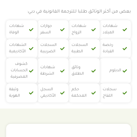
بعض من أكثر الوثائق طلبا للترجمة القانونية في دبي:
شهادات
شهادات
جوازات
شهادات
الميلاد
الزواج
السفر
الوفاة
رخصة
السجلات
السجلات
الشهادات
القيادة
الطبية
الضريبية
الأكاديمية
كشوف
وثائق
شهادات
الدبلوم
الحسابات
الطلاق
الشرطة
المصرفية
سجلات
حكم
السجل
وثيقة
اللقاح
المحكمة
الأكاديمي
الهوية