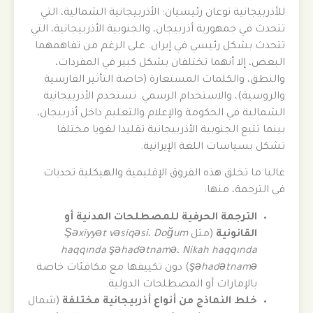
للأذربيجانية نوعان رئيسيان: الأذربيجانية الشمالية، التي
تتحدث في جمهورية أذربيجان، والجنوبية الأذربيجانية، التي
تتحدث بشكل رئيسي في إيران. على الرغم من تفاهمهما
البعض، إلا أنهما تختلفان بشكل كبير في المفردات،
والنطق، والكلمات المستعارة (خاصة التأثير الفارسية
والروسية)، والاستخدام الرسمي. تستخدم الأذربيجانية
الشمالية في الحكومة والإعلام والتعليم داخل أذربيجان،
بينما تتبع الجنوبية الأذربيجانية تقليدا لغويا مختلفا
تشكل بسياسات اللغة الإيرانية.
غالبا ما تخلق هذه الفروق الإقليمية والهيكلية تحديات
في الترجمة، منها:
الترجمة الحرفية للمصطلحات المدنية أو
القانونية
(مثل
Doğum
،
Şəxiyyət vəsiqəsi
haqqında şəhadətnamə
،
Nikah haqqında
şəhadətnamə
) دون تكييفها مع مكافئات خاصة
بالإمارات أو المصطلحات الدولية.
خلط النماذج من أنواع أذربيجانية مختلفة
(شمال