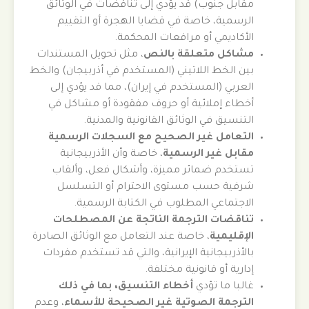
مقابل جنوب) قد يؤدي إلى تناقضات في الوثائق
الرسمية، خاصة في قضايا الهجرة أو التقييم
الأكاديمي أو مرافعات المحكمة.
مشاكل متعلقة بالنص
، مثل تحويل المستندات
بين الخط اللاتيني (المستخدم في أذربيجان) والخط
العربي (المستخدم في إيران)، مما قد يؤدي إلى
أخطاء إملائية أو حروف مفقودة أو مشاكل في
التنسيق في الوثائق القانونية والمدنية.
التعامل غير الصحيح مع السجلات الرسمية
مقابل غير الرسمية
، خاصة وأن الأذربيجانية
تستخدم ضمائر مميزة، وأشكال فعل، وألقاب
شرفية حسب مستوى الاحترام أو التسلسل
الاجتماعي المطلوب في الكتابة الرسمية.
تناقضات الترجمة الناتجة عن المصطلحات
الإقليمية
، خاصة عند التعامل مع الوثائق الصادرة
بالأذربيجانية الإيرانية، والتي قد تستخدم مفردات
إدارية أو قانونية مختلفة.
غالبا ما تؤدي
أخطاء التنسيق، بما في ذلك
الترجمة الصوتية غير الصحيحة للأسماء
، وعدم